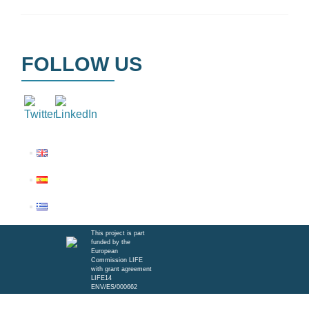
FOLLOW US
This project is part
funded by the
European
Commission LIFE
with grant agreement
LIFE14
ENV/ES/000662